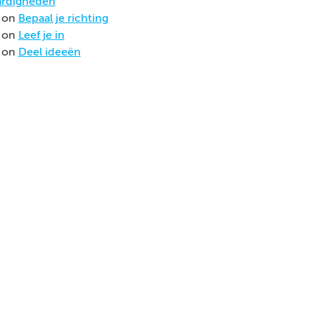
rdigheden
on
Bepaal je richting
on
Leef je in
on
Deel ideeën