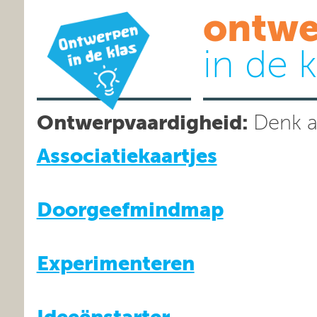
ontwe
in de k
Ontwerpvaardigheid:
Denk a
Associatiekaartjes
Doorgeefmindmap
Experimenteren