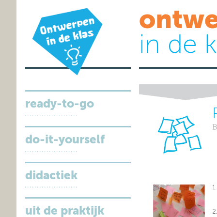
ontwe
in de k
ready-to-go
do-it-yourself
didactiek
uit de praktijk