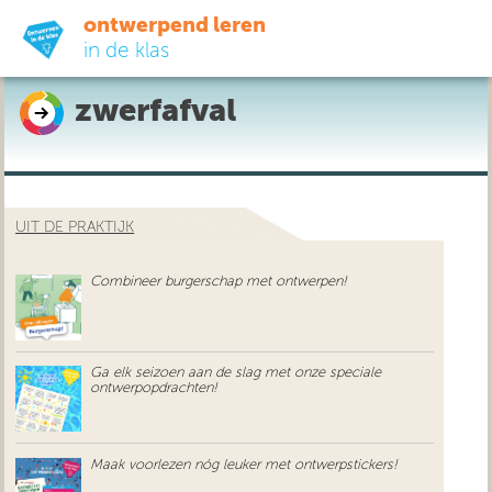
ontwerpend leren
in de klas
zwerfafval
ready-to-go
do-it-yourself
UIT DE PRAKTIJK
didactiek
Combineer burgerschap met ontwerpen!
uit de praktijk
over ons
Ga elk seizoen aan de slag met onze speciale
ontwerpopdrachten!
Maak voorlezen nóg leuker met ontwerpstickers!