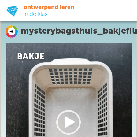
ontwerpend leren
in de klas
mysterybagsthuis_bakjefi
ready-to-go
Video
do-it-yourself
Player
didactiek
uit de praktijk
over ons