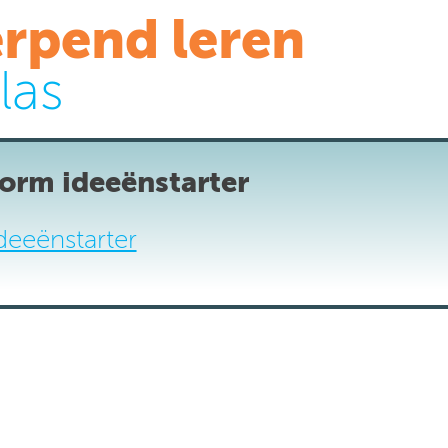
rpend leren
las
orm ideeënstarter
eeënstarter