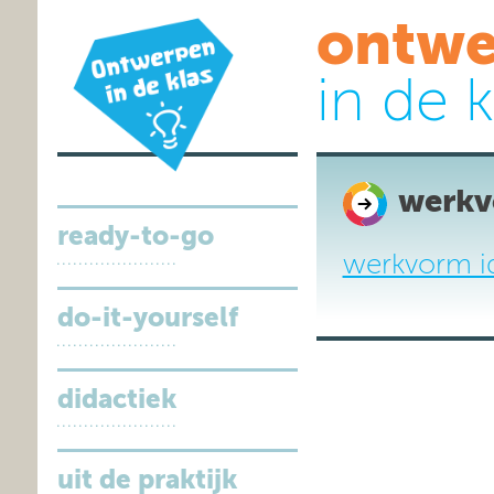
ontwe
in de k
werkv
ready-to-go
werkvorm id
do-it-yourself
didactiek
uit de praktijk