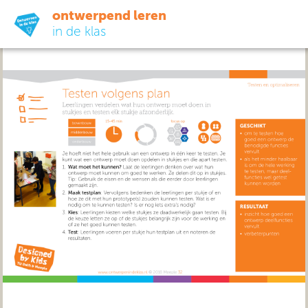
ontwerpend leren
in de klas
ready-to-go
do-it-yourself
didactiek
uit de praktijk
over ons