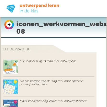
ontwerpend leren
in de klas
iconen_werkvormen_webs
ready-to-go
08
do-it-yourself
UIT DE PRAKTIJK
didactiek
Combineer burgerschap met ontwerpen!
uit de praktijk
over ons
Ga elk seizoen aan de slag met onze speciale
ontwerpopdrachten!
Maak voorlezen nóg leuker met ontwerpstickers!