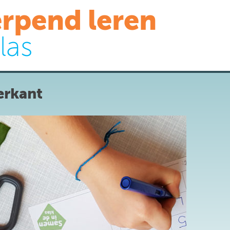
rpend leren
las
erkant