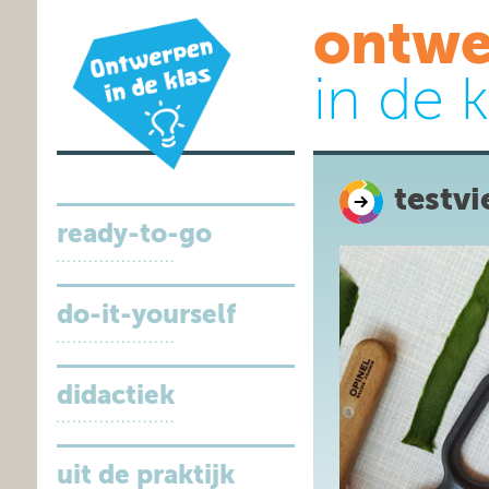
ontwe
in de k
testvi
ready-to-go
do-it-yourself
didactiek
uit de praktijk