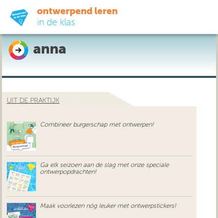
ontwerpend leren
in de klas
anna
ready-to-go
do-it-yourself
UIT DE PRAKTIJK
didactiek
Combineer burgerschap met ontwerpen!
uit de praktijk
over ons
Ga elk seizoen aan de slag met onze speciale
ontwerpopdrachten!
Maak voorlezen nóg leuker met ontwerpstickers!