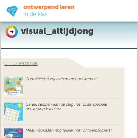
ontwerpend leren
in de klas
visual_altijdjong
ready-to-go
do-it-yourself
UIT DE PRAKTIJK
didactiek
Combineer burgerschap met ontwerpen!
uit de praktijk
over ons
Ga elk seizoen aan de slag met onze speciale
ontwerpopdrachten!
Maak voorlezen nóg leuker met ontwerpstickers!