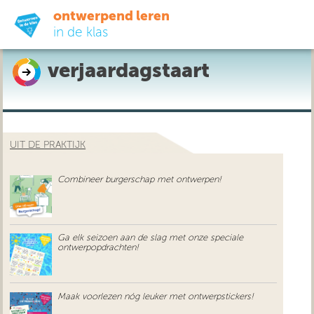
ontwerpend leren
in de klas
verjaardagstaart
ready-to-go
do-it-yourself
UIT DE PRAKTIJK
didactiek
Combineer burgerschap met ontwerpen!
uit de praktijk
over ons
Ga elk seizoen aan de slag met onze speciale
ontwerpopdrachten!
Maak voorlezen nóg leuker met ontwerpstickers!