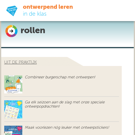
ontwerpend leren
in de klas
rollen
ready-to-go
do-it-yourself
UIT DE PRAKTIJK
didactiek
Combineer burgerschap met ontwerpen!
uit de praktijk
over ons
Ga elk seizoen aan de slag met onze speciale
ontwerpopdrachten!
Maak voorlezen nóg leuker met ontwerpstickers!