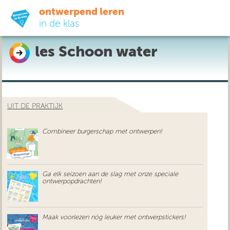
ontwerpend leren
in de klas
les Schoon water
ready-to-go
do-it-yourself
UIT DE PRAKTIJK
didactiek
Combineer burgerschap met ontwerpen!
uit de praktijk
over ons
Ga elk seizoen aan de slag met onze speciale
ontwerpopdrachten!
Maak voorlezen nóg leuker met ontwerpstickers!