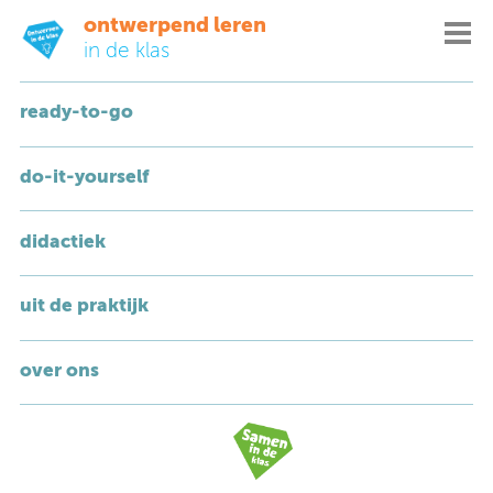
ontwerpend leren
in de klas
inspiratiekaarten
ready-to-go
onderbouw
do-it-yourself
UIT DE PRAKTIJK
didactiek
Combineer burgerschap met ontwerpen!
uit de praktijk
over ons
Ga elk seizoen aan de slag met onze speciale
ontwerpopdrachten!
Maak voorlezen nóg leuker met ontwerpstickers!