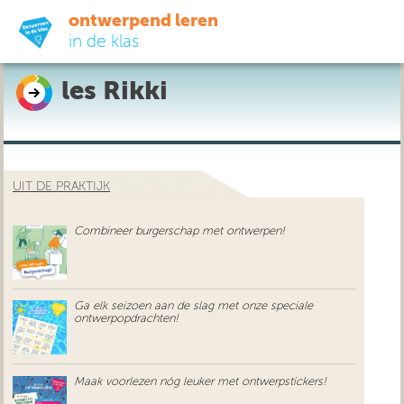
ontwerpend leren
in de klas
les Rikki
ready-to-go
do-it-yourself
UIT DE PRAKTIJK
didactiek
Combineer burgerschap met ontwerpen!
uit de praktijk
over ons
Ga elk seizoen aan de slag met onze speciale
ontwerpopdrachten!
Maak voorlezen nóg leuker met ontwerpstickers!