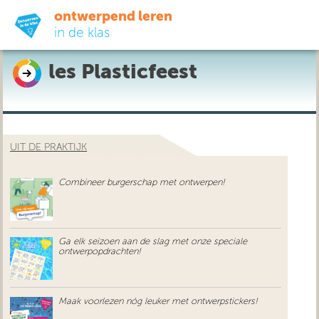
ontwerpend leren
in de klas
les Plasticfeest
ready-to-go
do-it-yourself
UIT DE PRAKTIJK
didactiek
Combineer burgerschap met ontwerpen!
uit de praktijk
over ons
Ga elk seizoen aan de slag met onze speciale
ontwerpopdrachten!
Maak voorlezen nóg leuker met ontwerpstickers!