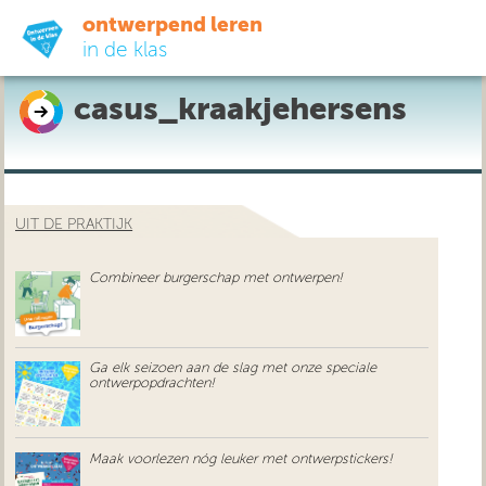
ontwerpend leren
in de klas
casus_kraakjehersens
ready-to-go
do-it-yourself
UIT DE PRAKTIJK
didactiek
Combineer burgerschap met ontwerpen!
uit de praktijk
over ons
Ga elk seizoen aan de slag met onze speciale
ontwerpopdrachten!
Maak voorlezen nóg leuker met ontwerpstickers!