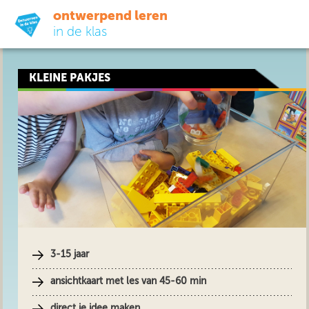
ontwerpend leren
in de klas
ready-to-go
KLEINE PAKJES
do-it-yourself
didactiek
uit de praktijk
over ons
3-15 jaar
ansichtkaart met les van 45-60 min
direct je idee maken