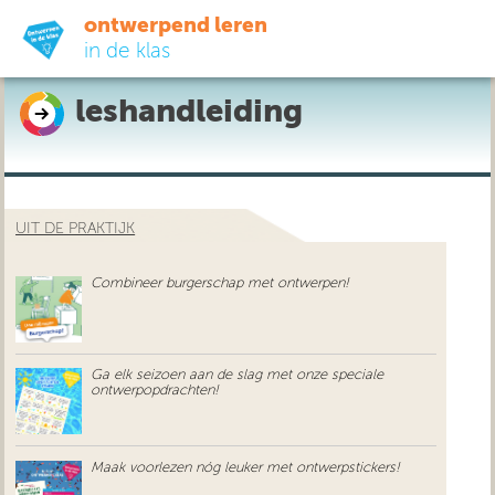
ontwerpend leren
in de klas
leshandleiding
ready-to-go
do-it-yourself
UIT DE PRAKTIJK
didactiek
Combineer burgerschap met ontwerpen!
uit de praktijk
over ons
Ga elk seizoen aan de slag met onze speciale
ontwerpopdrachten!
Maak voorlezen nóg leuker met ontwerpstickers!