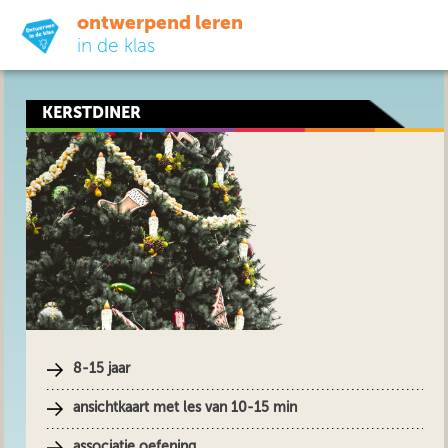
ontwerpend leren
in de klas
ready-to-go
KERSTDINER
do-it-yourself
didactiek
uit de praktijk
over ons
8-15 jaar
ansichtkaart met les van 10-15 min
associatie oefening