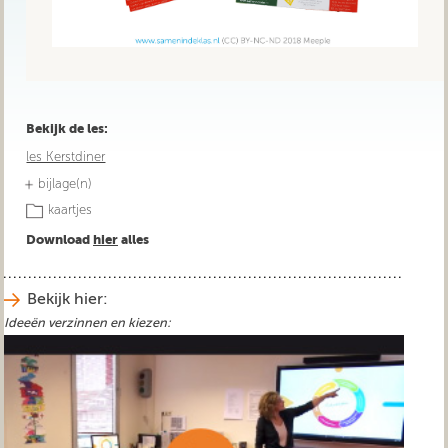
Bekijk de les:
les Kerstdiner
bijlage(n)
kaartjes
Download
hier
alles
Bekijk hier:
Ideeën verzinnen en kiezen: