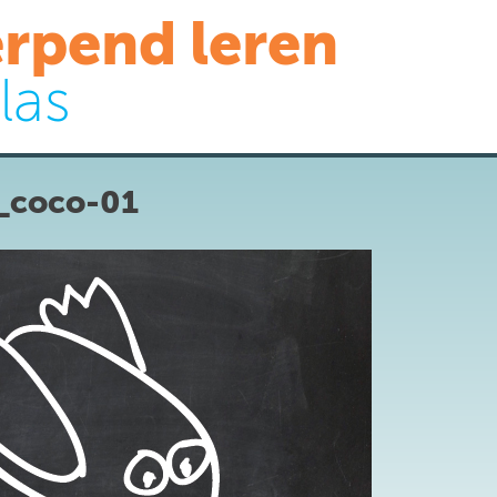
rpend leren
las
_coco-01