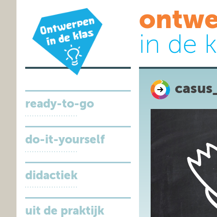
ontwe
in de k
casus
ready-to-go
do-it-yourself
didactiek
uit de praktijk