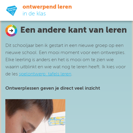
ontwerpend leren
in de klas
Een andere kant van leren
ready-to-go
Dit schooljaar ben ik gestart in een nieuwe groep op een
do-it-yourself
nieuwe school. Een mooi moment voor een ontwerples.
Elke leerling is anders en het is mooi om te zien wie
didactiek
waarin uitblinkt en wie wat nog te leren heeft. Ik kies voor
de les
spelontwerp: taf
els leren
.
uit de praktijk
Ontwerplessen geven je direct veel inzicht
over ons