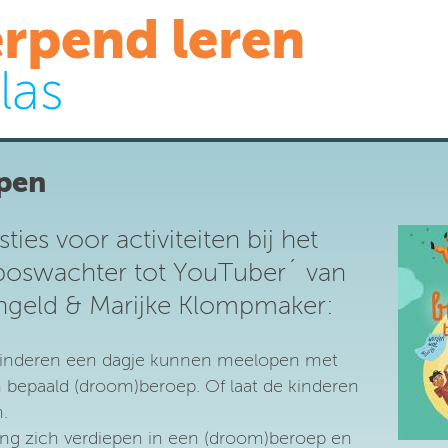
rpend leren
las
pen
ies voor activiteiten bij het
boswachter tot YouTuber´ van
ngeld & Marijke Klompmaker:
 kinderen een dagje kunnen meelopen met
 bepaald (droom)beroep. Of laat de kinderen
n.
rling zich verdiepen in een (droom)beroep en