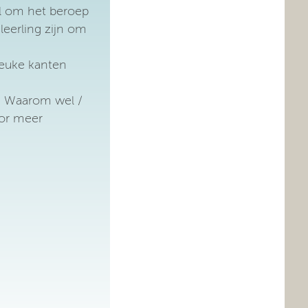
el om het beroep
leerling zijn om
leuke kanten
? Waarom wel /
oor meer