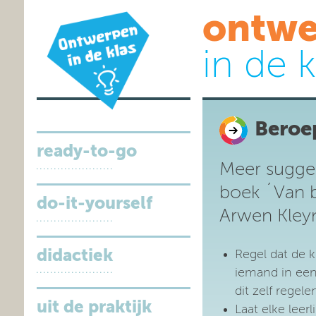
ontwe
in de k
Beroe
ready-to-go
Meer suggest
boek ´Van 
do-it-yourself
Arwen Kley
didactiek
Regel dat de
iemand in een
dit zelf regele
uit de praktijk
Laat elke lee